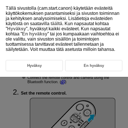
Tällä sivustolla (cam.start.canon) käytetään evästeitä
käyttökokemuksen parantamiseksi ja sivuston toiminnan
ja kehityksen analysoimiseksi. Lisätietoja evästeiden
käytöstä on saatavilla
täältä
. Kun napsautat kohtaa
D403-011
”
Hyväksy
”, hyväksyt kaikki evästeet. Kun napsautat
kohtaa ”
En hyväksy
” tai jos kumpaakaan vaihtoehtoa ei
Movie Recording
ole valittu, vain sivuston sisällön ja toimintojen
tuottamisessa tarvittavat evästeet tallennetaan ja
säilytetään. Voit muuttaa tätä asetusta milloin tahansa.
Movie recording can be performed by pressing the movie shooting button
on the remote control.
Hyväksy
En hyväksy
Connect the remote control to the camera.
Connect the remote control and camera using the
Bluetooth function. (
)
Set the remote control.