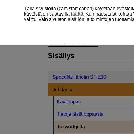
Tällä sivustolla (cam.start.canon) käytetään eväste
käytöstä on saatavilla
täältä
. Kun napsautat kohtaa 
valittu, vain sivuston sisällön ja toimintojen tuottam
Speedlite-lähetin
ST-E10
Johdanto
D151-005
Sisällys
Speedlite-lähetin ST-E10
Johdanto
Käyttöopas
Tietoja tästä oppaasta
Turvaohjeita