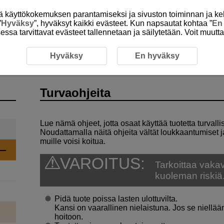
itä käyttökokemuksen parantamiseksi ja sivuston toiminnan ja ke
”
Hyväksy
”, hyväksyt kaikki evästeet. Kun napsautat kohtaa ”
En
isessa tarvittavat evästeet tallennetaan ja säilytetään. Voit muutt
Turvaohjeita
Hyväksy
En hyväksy
Turvaohjeita
Lue nämä ohjeet, jotta osaat käyttää tuotetta turvallis
Noudattamalla näitä ohjeita vältät loukkaantumiset ja h
muille voisi koitua.
VAROITUS:
Tarkoittaa vaka
kuoleman riskiä
Pidä tuote poissa lasten ulottuvilta.
Kansi on vaarallinen nielaistuna. Jos se niellää
hoitoon.