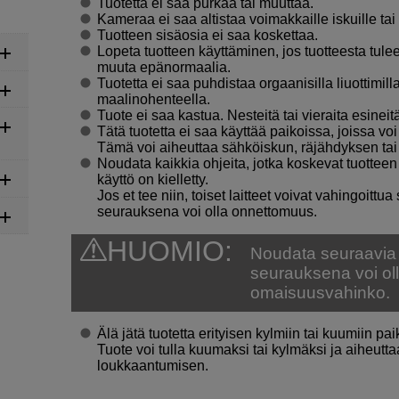
Tuotetta ei saa purkaa tai muuttaa.
Kameraa ei saa altistaa voimakkaille iskuille tai 
Tuotteen sisäosia ei saa koskettaa.
Lopeta tuotteen käyttäminen, jos tuotteesta tulee
muuta epänormaalia.
Tuotetta ei saa puhdistaa orgaanisilla liuottimilla,
maalinohenteella.
Tuote ei saa kastua. Nesteitä tai vieraita esinei
Tätä tuotetta ei saa käyttää paikoissa, joissa voi
Tämä voi aiheuttaa sähköiskun, räjähdyksen tai 
Noudata kaikkia ohjeita, jotka koskevat tuottee
käyttö on kielletty.
Jos et tee niin, toiset laitteet voivat vahingoitt
seurauksena voi olla onnettomuus.
HUOMIO:
Noudata seuraavia
seurauksena voi ol
omaisuusvahinko.
Älä jätä tuotetta erityisen kylmiin tai kuumiin pai
Tuote voi tulla kuumaksi tai kylmäksi ja aiheut
loukkaantumisen.