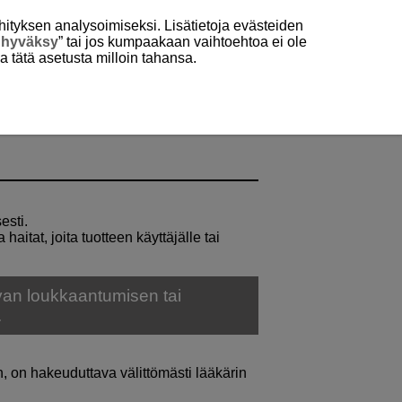
hityksen analysoimiseksi. Lisätietoja evästeiden
 hyväksy
” tai jos kumpaakaan vaihtoehtoa ei ole
aa tätä asetusta milloin tahansa.
esti.
aitat, joita tuotteen käyttäjälle tai
van loukkaantumisen tai
.
n, on hakeuduttava välittömästi lääkärin