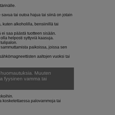
tärinälle.
 savua tai outoa hajua tai siinä on jotain
 kuten alkoholilla, bensiinillä tai
tä ei saa päästä tuotteen sisään.
 olla helposti syttyviä kaasuja.
tulipalon.
n sammuttamista paikoissa, joissa sen
ua sähkömagneettisten aaltojen vuoksi tai
 huomautuksia. Muuten
la fyysinen vamma tai
kkoihin.
taa kosketettaessa palovammoja tai