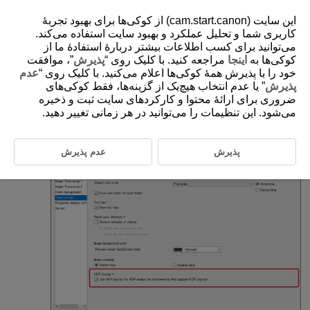
این سایت (cam.start.canon) از کوکی‌ها برای بهبود تجربۀ
کاربری شما و تحلیل عملکرد و بهبود سایت استفاده می‌کند.
می‌توانید برای کسب اطلاعات بیشتر دربارۀ استفادۀ ما از
کوکی‌ها به
اینجا
مراجعه کنید. با کلیک روی “
پذیرش
”، موافقت
D233-067
خود را با پذیرش همۀ کوکی‌ها اعلام می‌کنید. با کلیک روی “
عدم
Displaying Images
پذیرش
” یا عدم انتخاب هیچ‌یک از گزینه‌ها، فقط کوکی‌های
ضروری برای ارائۀ محتوا و کارکردهای سایت ثبت و ذخیره
می‌شود. این تنظیمات را می‌توانید در هر زمانی تغییر دهید.
Set the HDR option in the display settings.
Confirm that [
HDR display
] is selected on the [
View
پذیرش
عدم پذیرش
settings
] tab in [
Preferences
].