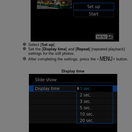
Select [
Set up
].
Set the [
Display time
] and [
Repeat
] (repeated playback)
settings for the still photos.
After completing the settings, press the
button.
Display time