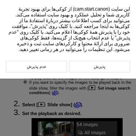
این سایت (cam.start.canon) از کوکی‌ها برای بهبود تجربۀ
کاربری شما و تحلیل عملکرد و بهبود سایت استفاده می‌کند.
می‌توانید برای کسب اطلاعات بیشتر دربارۀ استفادۀ ما از
کوکی‌ها به
اینجا
مراجعه کنید. با کلیک روی “
پذیرش
”، موافقت
D388-165
خود را با پذیرش همۀ کوکی‌ها اعلام می‌کنید. با کلیک روی “
عدم
Slide Show
پذیرش
” یا عدم انتخاب هیچ‌یک از گزینه‌ها، فقط کوکی‌های
ضروری برای ارائۀ محتوا و کارکردهای سایت ثبت و ذخیره
می‌شود. این تنظیمات را می‌توانید در هر زمانی تغییر دهید.
You can play back the images on the card as an automatic slide show.
پذیرش
عدم پذیرش
Specify the images to be played back.
To play back all the images on the card, go to step 2.
If you want to specify the images to be played back in the
slide show, filter the images with [
:
Set image search
conditions
] (
).
Select [
:
Slide show
] (
).
Set the playback as desired.