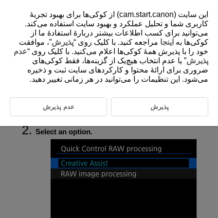
این سایت (cam.start.canon) از کوکی‌ها برای بهبود تجربۀ
کاربری شما و تحلیل عملکرد و بهبود سایت استفاده می‌کند.
می‌توانید برای کسب اطلاعات بیشتر دربارۀ استفادۀ ما از
کوکی‌ها به
اینجا
مراجعه کنید. با کلیک روی “
پذیرش
”، موافقت
D388-161
خود را با پذیرش همۀ کوکی‌ها اعلام می‌کنید. با کلیک روی “
عدم
Quick Control RAW Processing
پذیرش
” یا عدم انتخاب هیچ‌یک از گزینه‌ها، فقط کوکی‌های
ضروری برای ارائۀ محتوا و کارکردهای سایت ثبت و ذخیره
می‌شود. این تنظیمات را می‌توانید در هر زمانی تغییر دهید.
You can select the type of RAW image processing performed from the
Quick Control screen.
پذیرش
عدم پذیرش
Select [
:
Quick Control RAW processing
] (
).
Select an option.