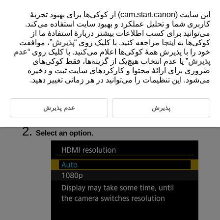
این سایت (cam.start.canon) از کوکی‌ها برای بهبود تجربۀ
کاربری شما و تحلیل عملکرد و بهبود سایت استفاده می‌کند.
می‌توانید برای کسب اطلاعات بیشتر دربارۀ استفادۀ ما از
کوکی‌ها به
اینجا
مراجعه کنید. با کلیک روی “
پذیرش
”، موافقت
D375-204
خود را با پذیرش همۀ کوکی‌ها اعلام می‌کنید. با کلیک روی “
عدم
HDMI Resolution
پذیرش
” یا عدم انتخاب هیچ‌یک از گزینه‌ها، فقط کوکی‌های
ضروری برای ارائۀ محتوا و کارکردهای سایت ثبت و ذخیره
می‌شود. این تنظیمات را می‌توانید در هر زمانی تغییر دهید.
Set the image output resolution used when the camera is connected to a
television or external recording device with an HDMI cable.
پذیرش
عدم پذیرش
Select [
:
HDMI resolution
] (
).
Select an option.