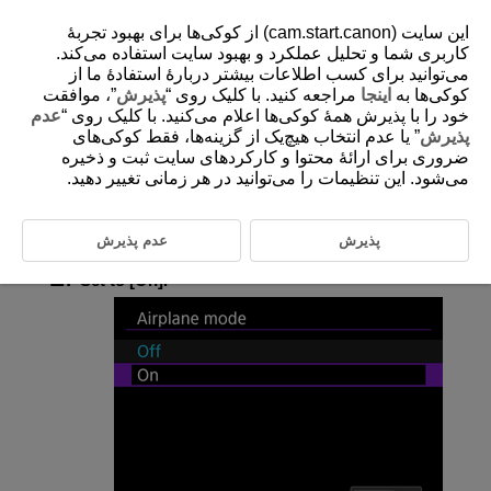
این سایت (cam.start.canon) از کوکی‌ها برای بهبود تجربۀ
کاربری شما و تحلیل عملکرد و بهبود سایت استفاده می‌کند.
می‌توانید برای کسب اطلاعات بیشتر دربارۀ استفادۀ ما از
کوکی‌ها به
اینجا
مراجعه کنید. با کلیک روی “
پذیرش
”، موافقت
D375-172
خود را با پذیرش همۀ کوکی‌ها اعلام می‌کنید. با کلیک روی “
عدم
Airplane Mode
پذیرش
” یا عدم انتخاب هیچ‌یک از گزینه‌ها، فقط کوکی‌های
ضروری برای ارائۀ محتوا و کارکردهای سایت ثبت و ذخیره
می‌شود. این تنظیمات را می‌توانید در هر زمانی تغییر دهید.
You can temporarily disable
Wi-Fi
and Bluetooth functions.
پذیرش
عدم پذیرش
Select [
:
Airplane mode
] (
).
Set to [
On
].