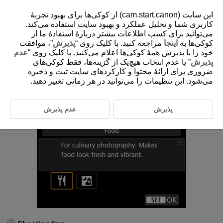
این سایت (cam.start.canon) از کوکی‌ها برای بهبود تجربۀ
کاربری شما و تحلیل عملکرد و بهبود سایت استفاده می‌کند.
می‌توانید برای کسب اطلاعات بیشتر دربارۀ استفادۀ ما از
کوکی‌ها به
اینجا
مراجعه کنید. با کلیک روی “
پذیرش
”، موافقت
D375-052
خود را با پذیرش همۀ کوکی‌ها اعلام می‌کنید. با کلیک روی “
عدم
Food
پذیرش
” یا عدم انتخاب هیچ‌یک از گزینه‌ها، فقط کوکی‌های
ضروری برای ارائۀ محتوا و کارکردهای سایت ثبت و ذخیره
می‌شود. این تنظیمات را می‌توانید در هر زمانی تغییر دهید.
A good choice for culinary photography. Also reduces the reddish tinge
from tungsten lights or similar light sources.
پذیرش
عدم پذیرش