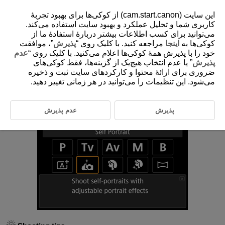
این سایت (cam.start.canon) از کوکی‌ها برای بهبود تجربۀ
کاربری شما و تحلیل عملکرد و بهبود سایت استفاده می‌کند.
می‌توانید برای کسب اطلاعات بیشتر دربارۀ استفادۀ ما از
کوکی‌ها به
اینجا
مراجعه کنید. با کلیک روی “
پذیرش
”، موافقت
D375-048
خود را با پذیرش همۀ کوکی‌ها اعلام می‌کنید. با کلیک روی “
عدم
Self Portrait
پذیرش
” یا عدم انتخاب هیچ‌یک از گزینه‌ها، فقط کوکی‌های
ضروری برای ارائۀ محتوا و کارکردهای سایت ثبت و ذخیره
می‌شود. این تنظیمات را می‌توانید در هر زمانی تغییر دهید.
Shoot with settings optimized for shots of yourself. Rotate the screen
around to face you.
پذیرش
عدم پذیرش