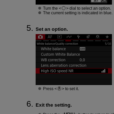
Turn the
dial to select an option.
The current setting is indicated in blue.
Set an option.
Press
to set it.
Exit the setting.