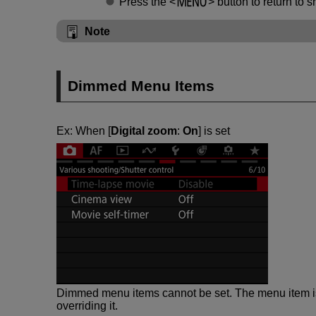
Press the
button to return to 
Note
Dimmed Menu Items
Ex: When [
Digital zoom
:
On
] is set
Dimmed menu items cannot be set. The menu item is 
overriding it.