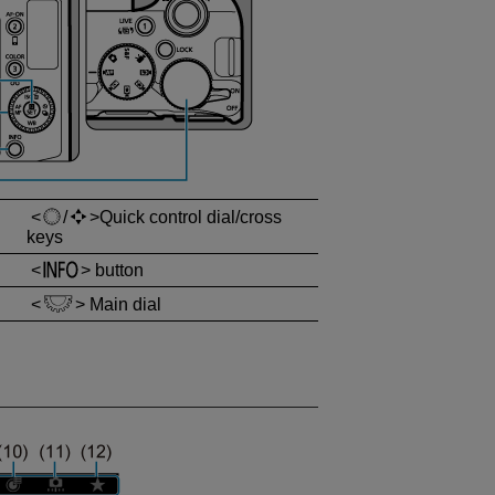
/
Quick control dial/cross
keys
button
Main dial