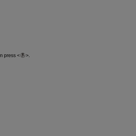
hen press
.