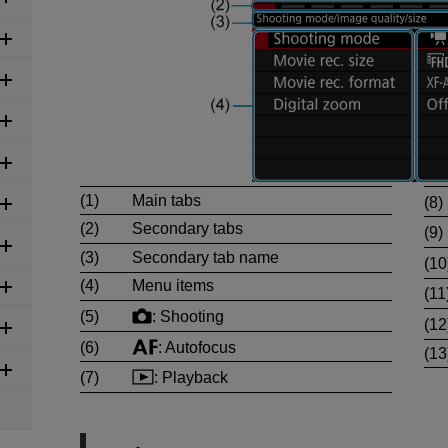
(1)
Main tabs
(8)
(2)
Secondary tabs
(9)
(3)
Secondary tab name
(10
(4)
Menu items
(11
(5)
: Shooting
(12
(6)
: Autofocus
(13
(7)
: Playback