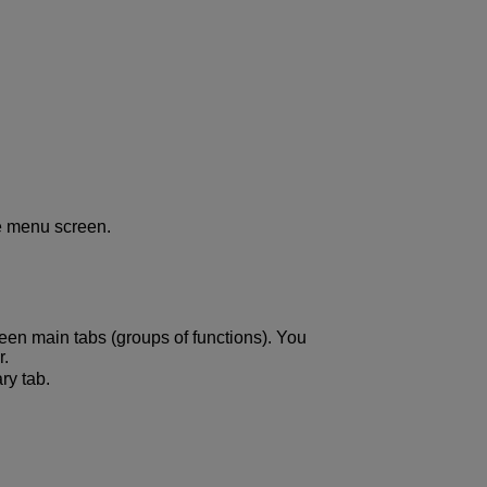
he menu screen.
een main tabs (groups of functions). You
r.
ry tab.