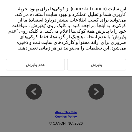
این سایت (cam.start.canon) از کوکی‌ها برای بهبود تجربۀ
کاربری شما و تحلیل عملکرد و بهبود سایت استفاده می‌کند.
می‌توانید برای کسب اطلاعات بیشتر دربارۀ استفادۀ ما از
کوکی‌ها به
اینجا
مراجعه کنید. با کلیک روی “
پذیرش
”، موافقت
D310-036
خود را با پذیرش همۀ کوکی‌ها اعلام می‌کنید. با کلیک روی “
عدم
Shooting and Recording
پذیرش
” یا عدم انتخاب هیچ‌یک از گزینه‌ها، فقط کوکی‌های
ضروری برای ارائۀ محتوا و کارکردهای سایت ثبت و ذخیره
می‌شود. این تنظیمات را می‌توانید در هر زمانی تغییر دهید.
This chapter describes shooting and recording and introduces menu
settings on the shooting [
] tab.
پذیرش
عدم پذیرش
Still Photo Shooting
Movie Recording
About This Site
Cookies Policy
© CANON INC. 2026