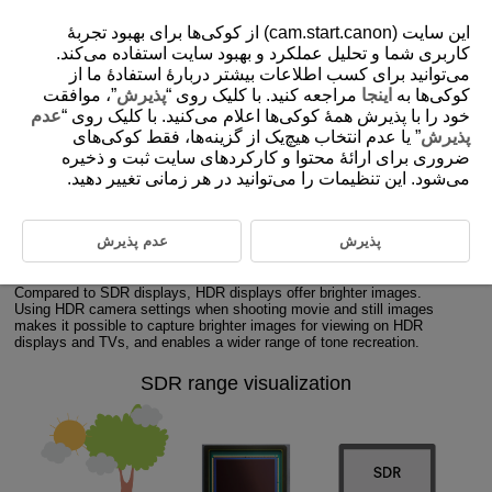
این سایت (cam.start.canon) از کوکی‌ها برای بهبود تجربۀ
کاربری شما و تحلیل عملکرد و بهبود سایت استفاده می‌کند.
می‌توانید برای کسب اطلاعات بیشتر دربارۀ استفادۀ ما از
1-4 Differences between SDR and HDR
کوکی‌ها به
اینجا
مراجعه کنید. با کلیک روی “
پذیرش
”، موافقت
خود را با پذیرش همۀ کوکی‌ها اعلام می‌کنید. با کلیک روی “
عدم
پذیرش
” یا عدم انتخاب هیچ‌یک از گزینه‌ها، فقط کوکی‌های
HDR settings are compatible with HDR standard displays, and are
ضروری برای ارائۀ محتوا و کارکردهای سایت ثبت و ذخیره
capable of brighter display with a wider range of color, and SDR settings
are for conventional displays that do not support HDR.
می‌شود. این تنظیمات را می‌توانید در هر زمانی تغییر دهید.
Differences between SDR and HDR settings
پذیرش
عدم پذیرش
You can switch between SDR and HDR shooting settings on the camera
for specific displays and environments where movies are viewed.
Compared to SDR displays, HDR displays offer brighter images.
Using HDR camera settings when shooting movie and still images
makes it possible to capture brighter images for viewing on HDR
displays and TVs, and enables a wider range of tone recreation.
SDR range visualization