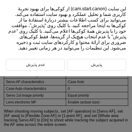
این سایت (cam.start.canon) از کوکی‌ها برای بهبود تجربۀ
کاربری شما و تحلیل عملکرد و بهبود سایت استفاده می‌کند.
می‌توانید برای کسب اطلاعات بیشتر دربارۀ استفادۀ ما از
6-0 Basic Settings
کوکی‌ها به
اینجا
مراجعه کنید. با کلیک روی “
پذیرش
”، موافقت
خود را با پذیرش همۀ کوکی‌ها اعلام می‌کنید. با کلیک روی “
عدم
پذیرش
” یا عدم انتخاب هیچ‌یک از گزینه‌ها، فقط کوکی‌های
Basic settings for moving subjects
ضروری برای ارائۀ محتوا و کارکردهای سایت ثبت و ذخیره
می‌شود. این تنظیمات را می‌توانید در هر زمانی تغییر دهید.
Basic Setting List
AF operation
Servo AF
AF area
Flexible Zone AF/1-point AF
پذیرش
عدم پذیرش
Orientation-linked AF point
Separated AF points
Whole area tracking Servo AF
On
Servo AF characteristics
Case Auto
Case Auto characteristics
0
Servo 1st image priority
Equal priority
Lens electronic MF
Enable (actual size)
When shooting moving subjects, set [AF operation] to [Servo AF], set
[AF area] to [Flexible Zone AF] or [1-point AF], and set [Whole area
tracking Servo AF] to [On] to shoot while tracking the subject acquired in
the AF area across the entire screen.