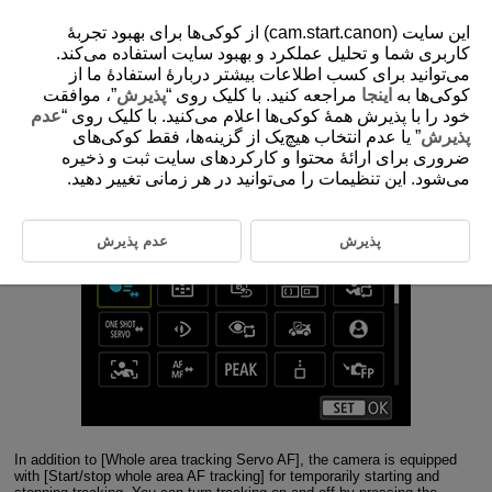
این سایت (cam.start.canon) از کوکی‌ها برای بهبود تجربۀ
کاربری شما و تحلیل عملکرد و بهبود سایت استفاده می‌کند.
می‌توانید برای کسب اطلاعات بیشتر دربارۀ استفادۀ ما از
5-2 Starting and Stopping Whole Area
کوکی‌ها به
اینجا
مراجعه کنید. با کلیک روی “
پذیرش
”، موافقت
Tracking
خود را با پذیرش همۀ کوکی‌ها اعلام می‌کنید. با کلیک روی “
عدم
پذیرش
” یا عدم انتخاب هیچ‌یک از گزینه‌ها، فقط کوکی‌های
ضروری برای ارائۀ محتوا و کارکردهای سایت ثبت و ذخیره
Use [Start/stop whole area AF tracking] to shoot without using
می‌شود. این تنظیمات را می‌توانید در هر زمانی تغییر دهید.
tracking temporarily or shoot using tracking temporarily
پذیرش
عدم پذیرش
In addition to [Whole area tracking Servo AF], the camera is equipped
with [Start/stop whole area AF tracking] for temporarily starting and