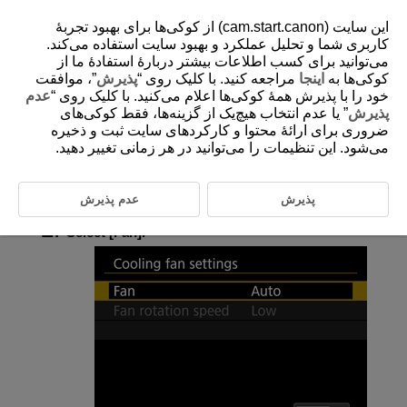
این سایت (cam.start.canon) از کوکی‌ها برای بهبود تجربۀ
کاربری شما و تحلیل عملکرد و بهبود سایت استفاده می‌کند.
می‌توانید برای کسب اطلاعات بیشتر دربارۀ استفادۀ ما از
کوکی‌ها به
اینجا
مراجعه کنید. با کلیک روی “
پذیرش
”، موافقت
D292-183
خود را با پذیرش همۀ کوکی‌ها اعلام می‌کنید. با کلیک روی “
عدم
Cooling Fan Settings
پذیرش
” یا عدم انتخاب هیچ‌یک از گزینه‌ها، فقط کوکی‌های
ضروری برای ارائۀ محتوا و کارکردهای سایت ثبت و ذخیره
می‌شود. این تنظیمات را می‌توانید در هر زمانی تغییر دهید.
You can run the cooling fan to exhaust the heat inside the camera.
پذیرش
عدم پذیرش
Select [
:
Cooling fan settings
] (
).
Select [
Fan
].