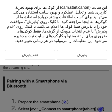
این سایت (cam.start.canon) از کوکی‌ها برای بهبود تجربۀ
کاربری شما و تحلیل عملکرد و بهبود سایت استفاده می‌کند.
می‌توانید برای کسب اطلاعات بیشتر دربارۀ استفادۀ ما از
کوکی‌ها به
اینجا
مراجعه کنید. با کلیک روی “
پذیرش
”، موافقت
D292-144
خود را با پذیرش همۀ کوکی‌ها اعلام می‌کنید. با کلیک روی “
عدم
Live Streaming
پذیرش
” یا عدم انتخاب هیچ‌یک از گزینه‌ها، فقط کوکی‌های
ضروری برای ارائۀ محتوا و کارکردهای سایت ثبت و ذخیره
می‌شود. این تنظیمات را می‌توانید در هر زمانی تغییر دهید.
Pairing with a Smartphone via Bluetooth
Setting Up Streaming
پذیرش
عدم پذیرش
You can live-stream images from the camera.
Check the streaming requirements and terms of service in advance on
the streaming site.
Pairing with a Smartphone via
Bluetooth
Prepare the smartphone (
).
Select [
:
Connect to smartphone(tablet)
] (
).