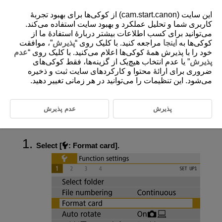
این سایت (cam.start.canon) از کوکی‌ها برای بهبود تجربۀ
کاربری شما و تحلیل عملکرد و بهبود سایت استفاده می‌کند.
می‌توانید برای کسب اطلاعات بیشتر دربارۀ استفادۀ ما از
کوکی‌ها به
اینجا
مراجعه کنید. با کلیک روی “
پذیرش
”، موافقت
D100-172
خود را با پذیرش همۀ کوکی‌ها اعلام می‌کنید. با کلیک روی “
عدم
Card Formatting
پذیرش
” یا عدم انتخاب هیچ‌یک از گزینه‌ها، فقط کوکی‌های
ضروری برای ارائۀ محتوا و کارکردهای سایت ثبت و ذخیره
می‌شود. این تنظیمات را می‌توانید در هر زمانی تغییر دهید.
If the card is new or was previously formatted (initialized) by another
camera or computer, format the card with this camera.
پذیرش
عدم پذیرش
Caution
Select [
:
Format card
].