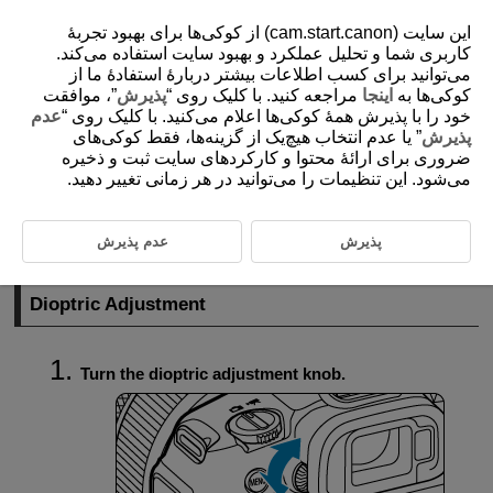
این سایت (cam.start.canon) از کوکی‌ها برای بهبود تجربۀ
کاربری شما و تحلیل عملکرد و بهبود سایت استفاده می‌کند.
می‌توانید برای کسب اطلاعات بیشتر دربارۀ استفادۀ ما از
کوکی‌ها به
اینجا
مراجعه کنید. با کلیک روی “
پذیرش
”، موافقت
D271-022
خود را با پذیرش همۀ کوکی‌ها اعلام می‌کنید. با کلیک روی “
عدم
Using the Viewfinder
پذیرش
” یا عدم انتخاب هیچ‌یک از گزینه‌ها، فقط کوکی‌های
ضروری برای ارائۀ محتوا و کارکردهای سایت ثبت و ذخیره
می‌شود. این تنظیمات را می‌توانید در هر زمانی تغییر دهید.
Dioptric Adjustment
Look through the viewfinder to activate it. You can also restrict display to
پذیرش
عدم پذیرش
either the screen or viewfinder (
).
Dioptric Adjustment
Turn the dioptric adjustment knob.