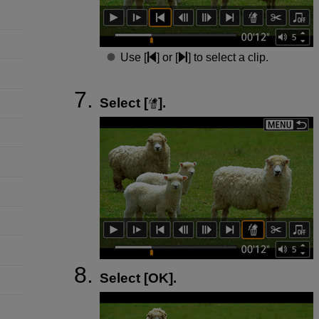
Use [
] or [
] to select a clip.
Select [
].
Select [
OK
].