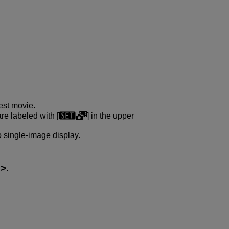
est movie.
re labeled with [
] in the upper
o single-image display.
.