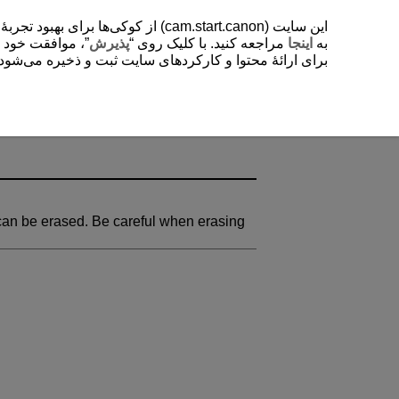
از کوکی‌ها برای بهبود تجربۀ کاربر
به
اینجا
مراجعه کنید. با کلیک روی “
پذیرش
موافقت خود را “
برای ارائۀ محتوا و کارکردهای سایت ثبت و ذخیره می‌شود. .
n be erased. Be careful when erasing