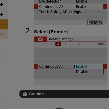
Select [
Enable
].
Caution