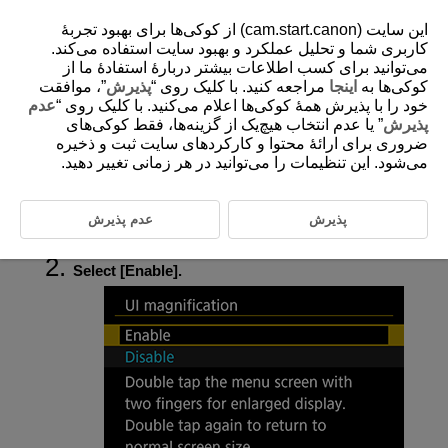
این سایت (cam.start.canon) از کوکی‌ها برای بهبود تجربۀ
کاربری شما و تحلیل عملکرد و بهبود سایت استفاده می‌کند.
می‌توانید برای کسب اطلاعات بیشتر دربارۀ استفادۀ ما از
کوکی‌ها به
اینجا
مراجعه کنید. با کلیک روی “
پذیرش
”، موافقت
D185-215
خود را با پذیرش همۀ کوکی‌ها اعلام می‌کنید. با کلیک روی “
عدم
UI Magnification
پذیرش
” یا عدم انتخاب هیچ‌یک از گزینه‌ها، فقط کوکی‌های
ضروری برای ارائۀ محتوا و کارکردهای سایت ثبت و ذخیره
می‌شود. این تنظیمات را می‌توانید در هر زمانی تغییر دهید.
You can magnify menu screens by double-tapping with two fingers.
Double-tap again to restore the original display size.
پذیرش
عدم پذیرش
Select [
:
UI magnification
] (
).
Select [
Enable
].