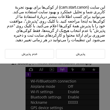
این سایت (cam.start.canon) از کوکی‌ها برای بهبود تجربۀ
کاربری شما و تحلیل عملکرد و بهبود سایت استفاده می‌کند.
می‌توانید برای کسب اطلاعات بیشتر دربارۀ استفادۀ ما از
کوکی‌ها به
اینجا
مراجعه کنید. با کلیک روی “
پذیرش
”، موافقت
D185-188
خود را با پذیرش همۀ کوکی‌ها اعلام می‌کنید. با کلیک روی “
عدم
Resetting Communication Settings
پذیرش
” یا عدم انتخاب هیچ‌یک از گزینه‌ها، فقط کوکی‌های
ضروری برای ارائۀ محتوا و کارکردهای سایت ثبت و ذخیره
می‌شود. این تنظیمات را می‌توانید در هر زمانی تغییر دهید.
All wireless communication settings can be deleted. By deleting the
wireless communication settings, you can prevent their information from
being exposed when you lend or give your camera to other people.
پذیرش
عدم پذیرش
Select [
:
Reset communication settings
].