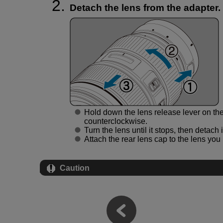
Detach the lens from the adapter.
Hold down the lens release lever on the
counterclockwise.
Turn the lens until it stops, then detach i
Attach the rear lens cap to the lens yo
Caution