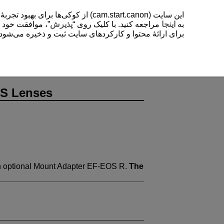
یشتر دربارۀ استفادۀ ما از کوکی‌ها
. با کلیک روی “
پذیرش
مراجعه کنید. با کلیک روی “
اینجا
به
ی‌شود. این تنظیمات را می‌توانید در هر زمانی تغییر دهید.
-S
Lenses
n optional Mount Adapter
EF-EOS R
.
The