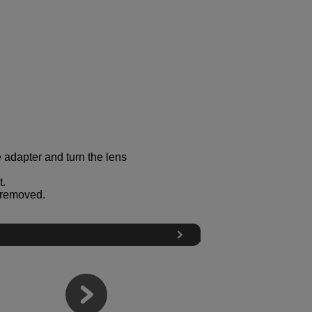
 adapter and turn the lens
t.
u removed.