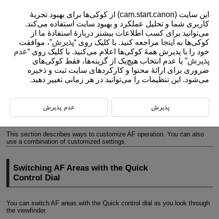
این سایت (cam.start.canon) از کوکی‌ها برای بهبود تجربۀ
کاربری شما و تحلیل عملکرد و بهبود سایت استفاده می‌کند.
می‌توانید برای کسب اطلاعات بیشتر دربارۀ استفادۀ ما از
کوکی‌ها به
اینجا
مراجعه کنید. با کلیک روی “
پذیرش
”، موافقت
D180-134
خود را با پذیرش همۀ کوکی‌ها اعلام می‌کنید. با کلیک روی “
عدم
Customizing Operation
پذیرش
” یا عدم انتخاب هیچ‌یک از گزینه‌ها، فقط کوکی‌های
ضروری برای ارائۀ محتوا و کارکردهای سایت ثبت و ذخیره
می‌شود. این تنظیمات را می‌توانید در هر زمانی تغییر دهید.
Switching AF Areas with the Quick Control Dial
Choosing One Subject from Several People with the Multi-Controller
پذیرش
عدم پذیرش
Adjusting the Zone AF Frame Size
This section describes ways to customize AF operation. You can also
use a combination of customized settings.
Switching AF Areas with the Quick
Control Dial
You can switch AF areas with the Quick control dial as you look through
the viewfinder.