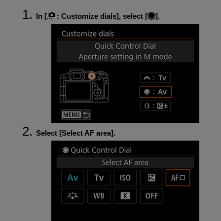
In [
:
Customize dials
], select [
].
Select [
Select AF area
].