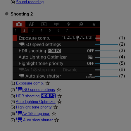
(4)
Sound recording
Shooting 2
(1)
Exposure comp.
(2)
ISO speed settings
(3)
HDR shooting
(4)
Auto Lighting Optimizer
(5)
Highlight tone priority
(6)
Av 1/8-stop incr.
(7)
Auto slow shutter