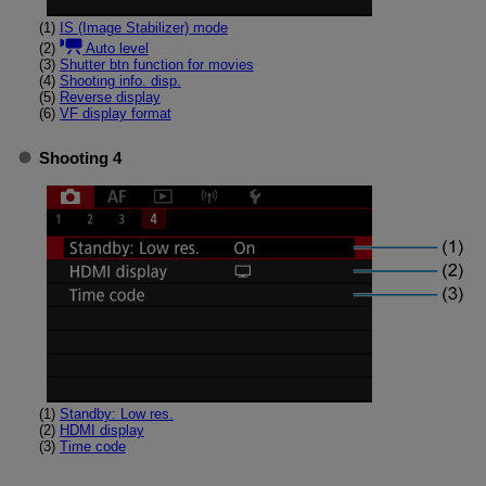
(1)
IS (Image Stabilizer) mode
(2)
Auto level
(3)
Shutter btn function for movies
(4)
Shooting info. disp.
(5)
Reverse display
(6)
VF display format
Shooting 4
(1)
Standby: Low res.
(2)
HDMI display
(3)
Time code