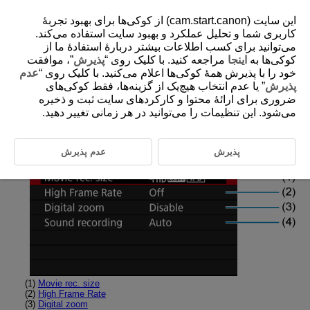
این سایت (cam.start.canon) از کوکی‌ها برای بهبود تجربۀ
کاربری شما و تحلیل عملکرد و بهبود سایت استفاده می‌کند.
می‌توانید برای کسب اطلاعات بیشتر دربارۀ استفادۀ ما از
کوکی‌ها به
اینجا
مراجعه کنید. با کلیک روی “
پذیرش
”، موافقت
D180-103
خود را با پذیرش همۀ کوکی‌ها اعلام می‌کنید. با کلیک روی “
عدم
Tab Menus: Movie Recording
پذیرش
” یا عدم انتخاب هیچ‌یک از گزینه‌ها، فقط کوکی‌های
ضروری برای ارائۀ محتوا و کارکردهای سایت ثبت و ذخیره
می‌شود. این تنظیمات را می‌توانید در هر زمانی تغییر دهید.
Shooting 1
پذیرش
عدم پذیرش
(1)
Movie rec. size
(2)
High Frame Rate
(3)
Digital zoom