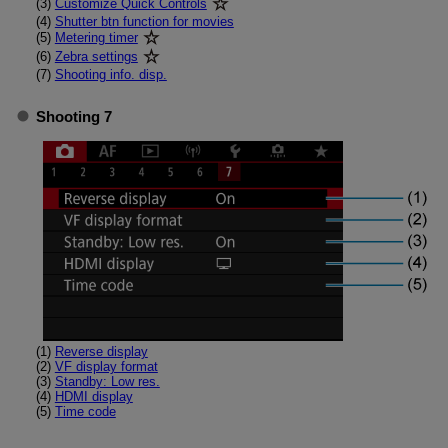
(3)
Customize Quick Controls
(4)
Shutter btn function for movies
(5)
Metering timer
(6)
Zebra settings
(7)
Shooting info. disp.
Shooting 7
(1)
Reverse display
(2)
VF display format
(3)
Standby: Low res.
(4)
HDMI display
(5)
Time code