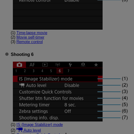
(1)
Time-lapse movie
(2)
Movie self-timer
(3)
Remote control
Shooting 6
(1)
IS (Image Stabilizer) mode
(2)
Auto level