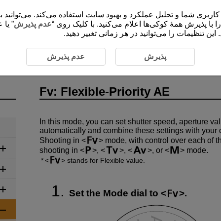
ی شما و تحلیل عملکرد و بهبود سایت استفاده می‌کند. می‌توانید برای کسب اطلاعات 
”،  با پذیرش همۀ کوکی‌ها اعلام می‌کنید. با کلیک روی
عدم پذیرش
یا عد
این تنظیمات را می‌توانید در هر زمانی تغییر دهید
ible-Priority AE
پذیرش
عدم پذیرش
Fv: Flexible-Priority AE
In this mode, you can set shutter speed, aperture v
automatically and combine these settings with your
Shooting in
mode, with control over each of t
shooting in
,
,
, or
mode.
stands for Flexible value.
Set the Mode dial to
.