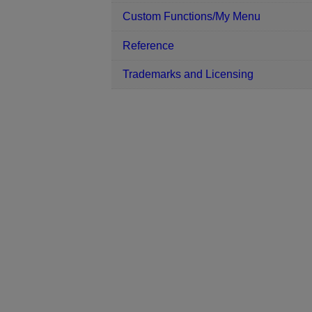
Custom Functions/My Menu
Reference
Trademarks and Licensing