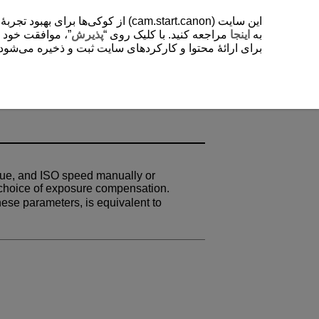
از کوکی‌ها برای بهبود تجربۀ کاربر
به
اینجا
مراجعه کنید. با کلیک روی “
پذیرش
موافقت خود را “
برای ارائۀ محتوا و کارکردهای سایت ثبت و ذخیره می‌شود. .
alue, and ISO speed manually or
 choice of exposure compensation.
hese parameters, is equivalent to