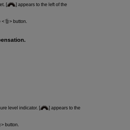
t. [
] appears to the left of the
e
button.
ensation.
re level indicator. [
] appears to the
button.