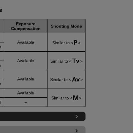
e
Exposure
Shooting Mode
Compensation
Available
Similar to
n
Available
Similar to
n
Available
Similar to
n
Available
Similar to
n
–