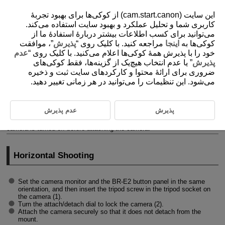
این سایت (cam.start.canon) از کوکی‌ها برای بهبود تجربۀ
کاربری شما و تحلیل عملکرد و بهبود سایت استفاده می‌کند.
می‌توانید برای کسب اطلاعات بیشتر دربارۀ استفادۀ ما از
کوکی‌ها به
اینجا
مراجعه کنید. با کلیک روی “
پذیرش
”، موافقت
D412-009
خود را با پذیرش همۀ کوکی‌ها اعلام می‌کنید. با کلیک روی “
عدم
Attaching a Camera
پذیرش
” یا عدم انتخاب هیچ‌یک از گزینه‌ها، فقط کوکی‌های
ضروری برای ارائۀ محتوا و کارکردهای سایت ثبت و ذخیره
می‌شود. این تنظیمات را می‌توانید در هر زمانی تغییر دهید.
Horizontal Shooting
Vertical Shooting
پذیرش
عدم پذیرش
Insert the battery and memory card into the camera. Make sure the
camera is turned off before attaching the camera.
Horizontal Shooting
Set the camera monitor and the
BR-E2
button panel in the same
orientation, and then insert the tripod screw in the tripod socket on
the camera (1).
Turn the attach/detach dial to lock the camera (2).
Attach the camera securely so that it does not detach from the
mount.