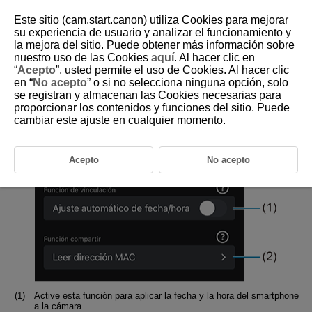
Este sitio (cam.start.canon) utiliza Cookies para mejorar
su experiencia de usuario y analizar el funcionamiento y
la mejora del sitio. Puede obtener más información sobre
nuestro uso de las Cookies
aquí
. Al hacer clic en
D343-008
“
Acepto
”, usted permite el uso de Cookies. Al hacer clic
en “
No acepto
” o si no selecciona ninguna opción, solo
Función de vinculación de la
se registran y almacenan las Cookies necesarias para
cámara
proporcionar los contenidos y funciones del sitio. Puede
cambiar este ajuste en cualquier momento.
Toque [
Vinculación de la cámara
] en la pantalla principal (
).
Acepto
No acepto
Active esta función para aplicar la fecha y la hora del smartphone
a la cámara.