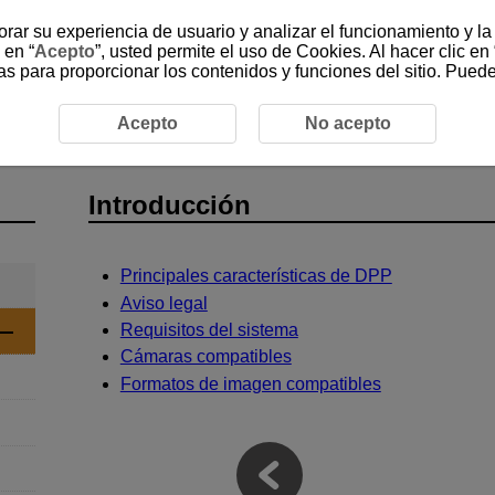
jorar su experiencia de usuario y analizar el funcionamiento y l
 en “
Acepto
”, usted permite el uso de Cookies. Al hacer clic en 
as para proporcionar los contenidos y funciones del sitio. Pued
ión
Acepto
No acepto
Introducción
Principales características de DPP
Aviso legal
Requisitos del sistema
Cámaras compatibles
Formatos de imagen compatibles