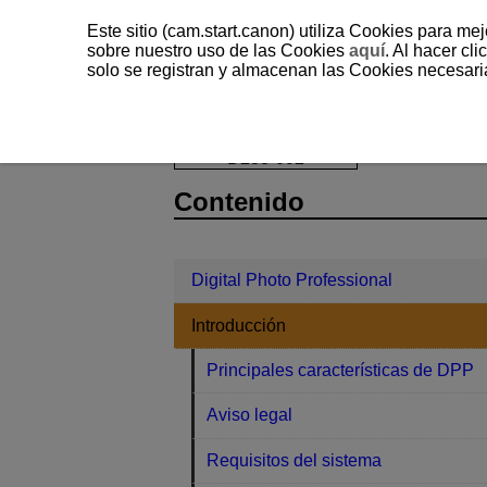
Este sitio (cam.start.canon) utiliza Cookies para me
sobre nuestro uso de las Cookies
aquí
. Al hacer clic
solo se registran y almacenan las Cookies necesari
Digital Photo Professional
Introducc
D233-002
Contenido
Digital Photo Professional
Introducción
Principales características de DPP
Aviso legal
Requisitos del sistema