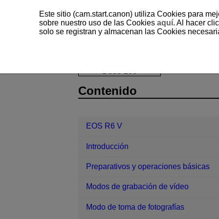
Este sitio (cam.start.canon) utiliza Cookies para me
sobre nuestro uso de las Cookies
aquí
. Al hacer clic
solo se registran y almacenan las Cookies necesari
EOS R6 V
Configuración
Format
D388-206
Contenido
EOS R6 V
Introducción
Preparativos y operaciones básicas
Modos de grabación de vídeo
Modo de toma de fotografías