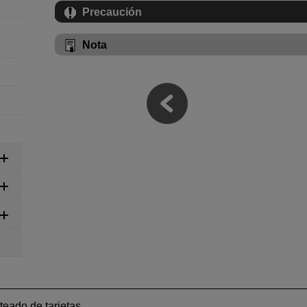
Precaución
Nota
eado de tarjetas