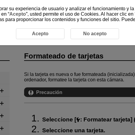
jorar su experiencia de usuario y analizar el funcionamiento y l
 en “
Acepto
”, usted permite el uso de Cookies. Al hacer clic en 
as para proporcionar los contenidos y funciones del sitio. Pued
eado de tarjetas
Acepto
No acepto
Formateado de tarjetas
Si la tarjeta es nueva o fue formateada (inicializad
ordenador, formatee la tarjeta con esta cámara.
Precaución
Seleccione [
:
Formatear tarjeta
] 
Seleccione una tarjeta.