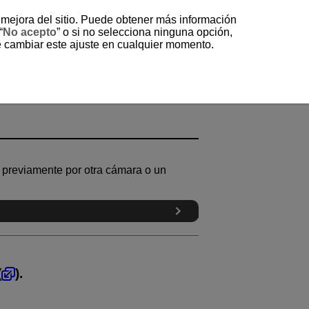
a mejora del sitio. Puede obtener más información
“
No acepto
” o si no selecciona ninguna opción,
e cambiar este ajuste en cualquier momento.
a) previamente por otra cámara o un
(
).