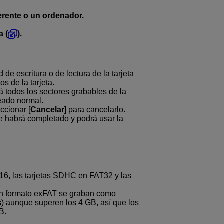
erente o un ordenador.
a (
).
de escritura o de lectura de la tarjeta
os de la tarjeta.
á todos los sectores grabables de la
teado normal.
ccionar [
Cancelar
] para cancelarlo.
se habrá completado y podrá usar la
16, las tarjetas SDHC en FAT32 y las
con formato exFAT se graban como
os) aunque superen los 4 GB, así que los
B.