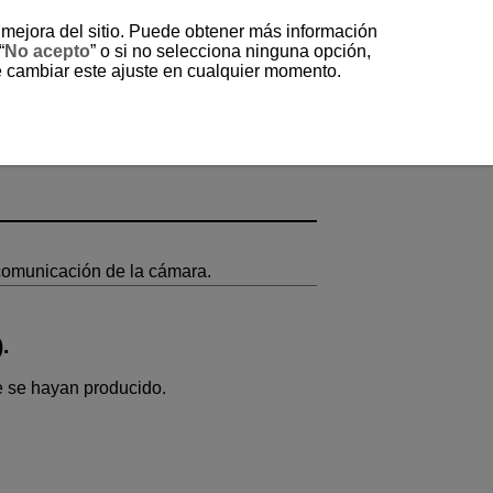
a mejora del sitio. Puede obtener más información
“
No acepto
” o si no selecciona ninguna opción,
e cambiar este ajuste en cualquier momento.
 comunicación de la cámara.
).
e se hayan producido.