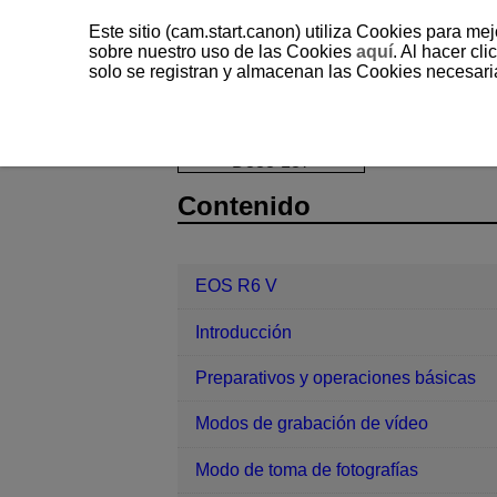
Este sitio (cam.start.canon) utiliza Cookies para me
sobre nuestro uso de las Cookies
aquí
. Al hacer clic
solo se registran y almacenan las Cookies necesari
EOS R6 V
Funciones de comunicac
D388-187
Contenido
EOS R6 V
Introducción
Preparativos y operaciones básicas
Modos de grabación de vídeo
Modo de toma de fotografías