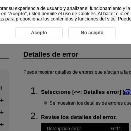
jorar su experiencia de usuario y analizar el funcionamiento y l
 en “
Acepto
”, usted permite el uso de Cookies. Al hacer clic en 
as para proporcionar los contenidos y funciones del sitio. Pued
ión
Detalles de error
Acepto
No acepto
Detalles de error
Puede mostrar detalles de errores que afectan a la
Seleccione [
:
Detalles error
] (
Se muestran los detalles de errores qu
Revise los detalles del error.