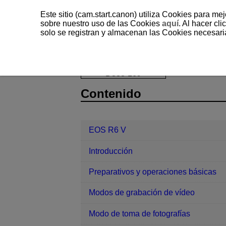
Este sitio (cam.start.canon) utiliza Cookies para me
sobre nuestro uso de las Cookies
aquí
. Al hacer clic
solo se registran y almacenan las Cookies necesari
EOS R6 V
Reproducción
Visual
D388-169
Contenido
EOS R6 V
Introducción
Preparativos y operaciones básicas
Modos de grabación de vídeo
Modo de toma de fotografías