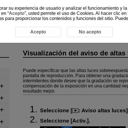
jorar su experiencia de usuario y analizar el funcionamiento y l
 en “
Acepto
”, usted permite el uso de Cookies. Al hacer clic en 
as para proporcionar los contenidos y funciones del sitio. Pued
ización del aviso de altas luces
Acepto
No acepto
Visualización del aviso de altas
Puede especificar que las altas luces sobreexpues
pantalla de reproducción. Para obtener una gradaci
intermitentes donde desee que la gradación se repro
compensación de la exposición en una cantidad nega
resultado mejor.
Seleccione [
:
Aviso altas luces
]
Seleccione [
Activ.
].