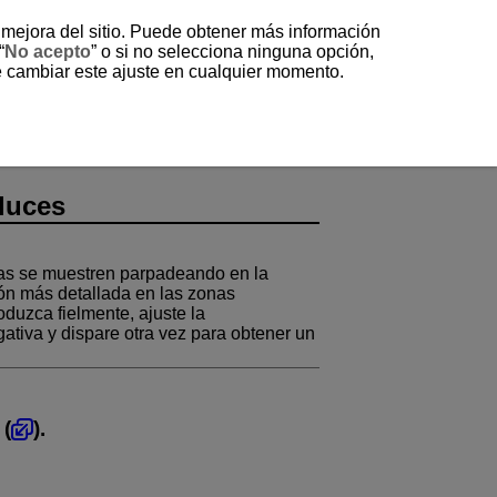
a mejora del sitio. Puede obtener más información
“
No acepto
” o si no selecciona ninguna opción,
e cambiar este ajuste en cualquier momento.
 luces
tas se muestren parpadeando en la
ón más detallada en las zonas
duzca fielmente, ajuste la
tiva y dispare otra vez para obtener un
 (
).