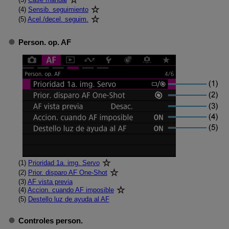
(4)
Sensib. seguimiento
(5)
Acel./decel. seguim.
Person. op. AF
(1)
Prioridad 1a. img. Servo
(2)
Prior. disparo AF One-Shot
(3)
AF vista previa
(4)
Accion. cuando AF imposible
(5)
Destello luz de ayuda al AF
Controles person.