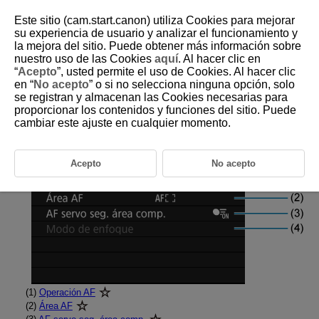
Este sitio (cam.start.canon) utiliza Cookies para mejorar
su experiencia de usuario y analizar el funcionamiento y
la mejora del sitio. Puede obtener más información sobre
nuestro uso de las Cookies
aquí
. Al hacer clic en
D388-129
“
Acepto
”, usted permite el uso de Cookies. Al hacer clic
en “
No acepto
” o si no selecciona ninguna opción, solo
Menús de fichas: AF (Fotos)
se registran y almacenan las Cookies necesarias para
proporcionar los contenidos y funciones del sitio. Puede
cambiar este ajuste en cualquier momento.
Operación/área AF
Acepto
No acepto
(1)
Operación AF
(2)
Área AF