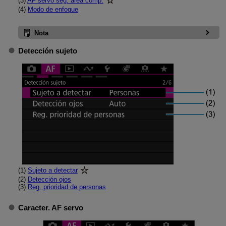
(3)
AF servo seg. área comp.
(4)
Modo de enfoque
Nota
Detección sujeto
(1)
Sujeto a detectar
(2)
Detección ojos
(3)
Reg. prioridad de personas
Caracter. AF servo