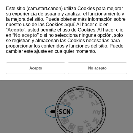
Este sitio (cam.start.canon) utiliza Cookies para mejorar
su experiencia de usuario y analizar el funcionamiento y
la mejora del sitio. Puede obtener más información sobre
nuestro uso de las Cookies
aquí
. Al hacer clic en
D388-044
“
Acepto
”, usted permite el uso de Cookies. Al hacer clic
en “
No acepto
” o si no selecciona ninguna opción, solo
SCN: Escena especial
se registran y almacenan las Cookies necesarias para
proporcionar los contenidos y funciones del sitio. Puede
cambiar este ajuste en cualquier momento.
La cámara elige automáticamente los ajustes adecuados cuando
seleccione un modo de disparo para el motivo o la escena.
*
significa “Special Scene” (escena especial).
Acepto
No acepto
Ajuste el dial de modo en
.