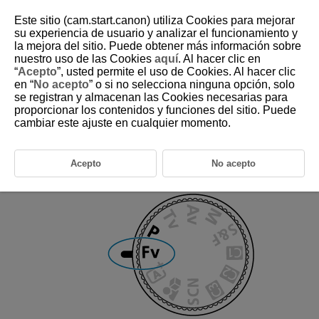
Este sitio (cam.start.canon) utiliza Cookies para mejorar
su experiencia de usuario y analizar el funcionamiento y
la mejora del sitio. Puede obtener más información sobre
nuestro uso de las Cookies
aquí
. Al hacer clic en
D388-036
“
Acepto
”, usted permite el uso de Cookies. Al hacer clic
en “
No acepto
” o si no selecciona ninguna opción, solo
Exposición automática de vídeo
se registran y almacenan las Cookies necesarias para
proporcionar los contenidos y funciones del sitio. Puede
cambiar este ajuste en cualquier momento.
La exposición se controla de manera automática de acuerdo con la
luminosidad.
Acepto
No acepto
Ajuste el modo de grabación en [
].