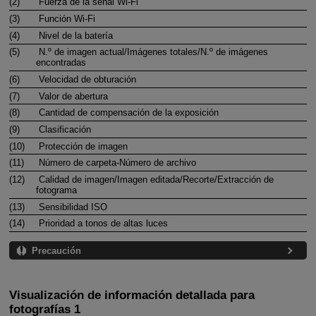
(2)
Fuerza de la señal
Wi-Fi
(3)
Función
Wi-Fi
(4)
Nivel de la batería
(5)
N.º de imagen actual/Imágenes totales/N.º de imágenes
encontradas
(6)
Velocidad de obturación
(7)
Valor de abertura
(8)
Cantidad de compensación de la exposición
(9)
Clasificación
(10)
Protección de imagen
(11)
Número de carpeta-Número de archivo
(12)
Calidad de imagen/Imagen editada/Recorte/Extracción de
fotograma
(13)
Sensibilidad ISO
(14)
Prioridad a tonos de altas luces
Precaución
Visualización de información detallada para
fotografías 1