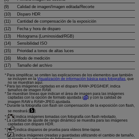
(9)
Calidad de imagen/Imagen editada/Recorte
(10)
Disparo HDR
(11)
Cantidad de compensación de la exposición
(12)
Fecha y hora de disparo
(13)
Histograma (Luminosidad/RGB)
(14)
Sensibilidad ISO
(15)
Prioridad a tonos de altas luces
(16)
Modo de medición
(17)
Tamaño del archivo
Para simplificar, se omiten las explicaciones de los elementos que también
se incluyen en la
Visualización de información básica para fotografías
, que
no se muestran aquí.
Para las imágenes captadas en el disparo RAW+JPEG/HEIF, indica
tamaños de imagen RAW.
Se muestran líneas que indican el área de imagen para las imágenes
captadas con la opción de formato ajustada (
) y con la calidad de
imagen RAW o RAW+JPEG ajustada.
Durante la fotografía con flash sin compensación de la exposición con flash,
se mostrará [
].
[
] indica imágenes tomadas con fotografía con flash rebotado.
La cantidad de ajuste de rango dinámico se muestra para las imágenes
captadas con disparo HDR.
[
] indica disparos de prueba para vídeos time-lapse.
[
] indica imágenes creadas y guardadas utilizando el cambio de tamaño,
el recorte o la extracción de fotograma.