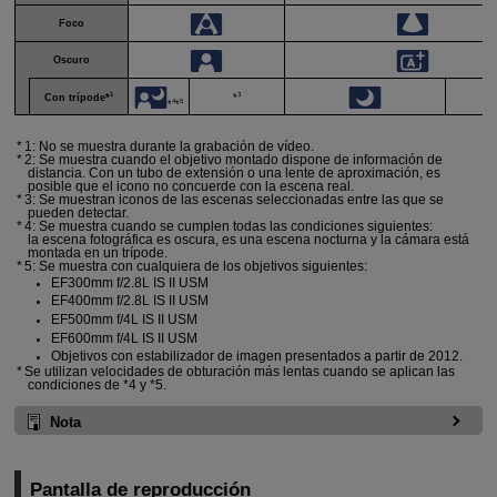
Foco
Oscuro
1
3
Con trípode*
*
4
5
*
*
1: No se muestra durante la grabación de vídeo.
2: Se muestra cuando el objetivo montado dispone de información de
distancia. Con un tubo de extensión o una lente de aproximación, es
posible que el icono no concuerde con la escena real.
3: Se muestran iconos de las escenas seleccionadas entre las que se
pueden detectar.
4: Se muestra cuando se cumplen todas las condiciones siguientes:
la escena fotográfica es oscura, es una escena nocturna y la cámara está
montada en un trípode.
5: Se muestra con cualquiera de los objetivos siguientes:
EF300mm f/2.8L IS II USM
EF400mm f/2.8L IS II USM
EF500mm f/4L IS II USM
EF600mm f/4L IS II USM
Objetivos con estabilizador de imagen presentados a partir de 2012.
Se utilizan velocidades de obturación más lentas cuando se aplican las
condiciones de *4 y *5.
Nota
Pantalla de reproducción