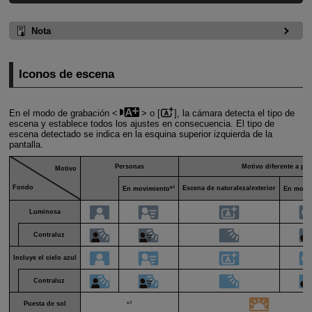
Nota
Iconos de escena
En el modo de grabación
o [
], la cámara detecta el tipo de
escena y establece todos los ajustes en consecuencia. El tipo de
escena detectado se indica en la esquina superior izquierda de la
pantalla.
Personas
Motivo diferente a pe
Motivo
Fondo
1
Escena de naturaleza/exterior
En movimiento*
En movim
Luminosa
Contraluz
Incluye el cielo azul
Contraluz
3
Puesta de sol
*