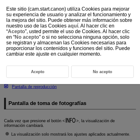
Este sitio (cam.start.canon) utiliza Cookies para mejorar
su experiencia de usuario y analizar el funcionamiento y
la mejora del sitio. Puede obtener más información sobre
nuestro uso de las Cookies
aquí
. Al hacer clic en
D375-225
“
Acepto
”, usted permite el uso de Cookies. Al hacer clic
en “
No acepto
” o si no selecciona ninguna opción, solo
Visualización de información
se registran y almacenan las Cookies necesarias para
proporcionar los contenidos y funciones del sitio. Puede
cambiar este ajuste en cualquier momento.
Pantalla de toma de fotografías
Pantalla de grabación de vídeo
Acepto
No acepto
Iconos de escena
Pantalla de reproducción
Pantalla de toma de fotografías
Cada vez que presione el botón
, la visualización de
información cambiará.
La visualización solo mostrará los ajustes aplicados actualmente.