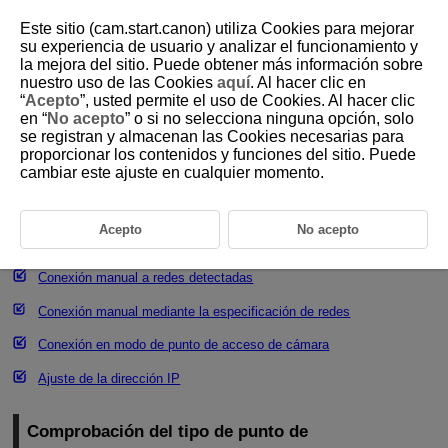
Este sitio (cam.start.canon) utiliza Cookies para mejorar
su experiencia de usuario y analizar el funcionamiento y
la mejora del sitio. Puede obtener más información sobre
nuestro uso de las Cookies
aquí
. Al hacer clic en
D375-170
“
Acepto
”, usted permite el uso de Cookies. Al hacer clic
en “
No acepto
” o si no selecciona ninguna opción, solo
Ajustes básicos de comunicación
se registran y almacenan las Cookies necesarias para
proporcionar los contenidos y funciones del sitio. Puede
cambiar este ajuste en cualquier momento.
Comprobación del tipo de punto de acceso
Conexión mediante WPS (modo PBC)
Acepto
No acepto
Conexión mediante WPS (modo PIN)
Conexión manual a redes detectadas
Conexión manual mediante la especificación de redes
Conexión en modo de punto de acceso de cámara
Ajuste de la dirección IP
Comprobación del tipo de punto de