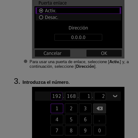
Para usar una puerta de enlace, seleccione [
Activ.
] y, a
continuación, seleccione [
Dirección
].
Introduzca el número.