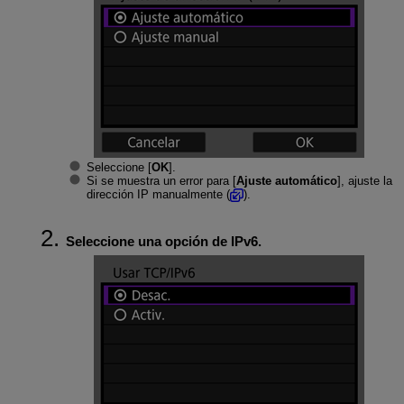
Seleccione [
OK
].
Si se muestra un error para [
Ajuste automático
], ajuste la
dirección IP manualmente (
).
Seleccione una opción de IPv6.