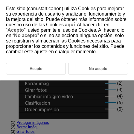
Este sitio (cam.start.canon) utiliza Cookies para mejorar
su experiencia de usuario y analizar el funcionamiento y
la mejora del sitio. Puede obtener más información sobre
nuestro uso de las Cookies
aquí
. Al hacer clic en
D375-134
“
Acepto
”, usted permite el uso de Cookies. Al hacer clic
en “
No acepto
” o si no selecciona ninguna opción, solo
Menús de fichas: Reproducción
se registran y almacenan las Cookies necesarias para
proporcionar los contenidos y funciones del sitio. Puede
cambiar este ajuste en cualquier momento.
Operación archivo
Acepto
No acepto
(1)
Proteger imágenes
(2)
Borrar imág.
(3)
Girar fotos