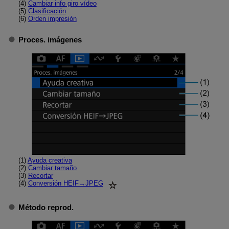
(4)
Cambiar info giro vídeo
(5)
Clasificación
(6)
Orden impresión
Proces. imágenes
(1)
Ayuda creativa
(2)
Cambiar tamaño
(3)
Recortar
(4)
Conversión HEIF→JPEG
Método reprod.