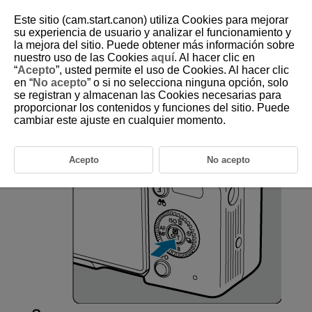
Este sitio (cam.start.canon) utiliza Cookies para mejorar
su experiencia de usuario y analizar el funcionamiento y
la mejora del sitio. Puede obtener más información sobre
nuestro uso de las Cookies
aquí
. Al hacer clic en
D375-024
“
Acepto
”, usted permite el uso de Cookies. Al hacer clic
en “
No acepto
” o si no selecciona ninguna opción, solo
Control rápido
se registran y almacenan las Cookies necesarias para
proporcionar los contenidos y funciones del sitio. Puede
cambiar este ajuste en cualquier momento.
Puede seleccionar y establecer directa e intuitivamente los ajustes que
se muestran.
Acepto
No acepto
Presione
(
).