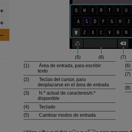
(1)
Área de entrada, para escribir
(6)
texto
(7)
(2)
Teclas del cursor, para
desplazarse en el área de entrada
(8)
(3)
N.º actual de caracteres/n.º
disponible
(4)
Teclado
(5)
Cambiar modos de entrada