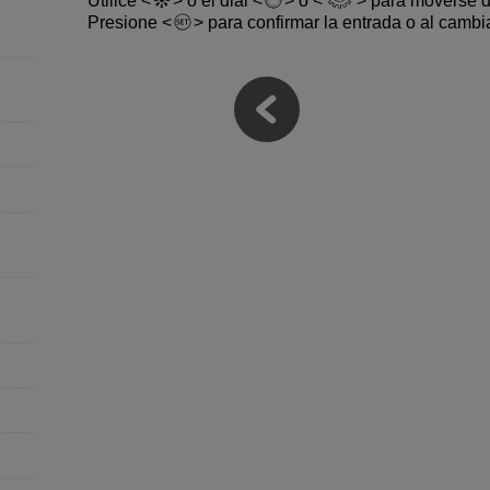
Utilice
o el dial
o
para moverse de
Presione
para confirmar la entrada o al cambi