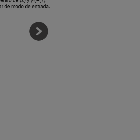
ntro de (2) y (4)–(7).
ar de modo de entrada.