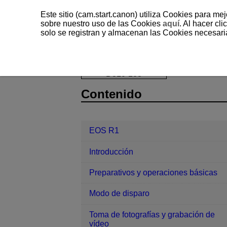
Este sitio (cam.start.canon) utiliza Cookies para me
sobre nuestro uso de las Cookies
aquí
. Al hacer clic
solo se registran y almacenan las Cookies necesari
EOS R1
Funciones de comunicació
D310-183
Contenido
EOS R1
Introducción
Preparativos y operaciones básicas
Modo de disparo
Toma de fotografías y grabación de
vídeo