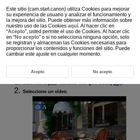
Este sitio (cam.start.canon) utiliza Cookies para mejorar
su experiencia de usuario y analizar el funcionamiento y
la mejora del sitio. Puede obtener más información sobre
nuestro uso de las Cookies
aquí
. Al hacer clic en
D310-145
“
Acepto
”, usted permite el uso de Cookies. Al hacer clic
en “
No acepto
” o si no selecciona ninguna opción, solo
Modificación de la información de
se registran y almacenan las Cookies necesarias para
orientación de vídeo
proporcionar los contenidos y funciones del sitio. Puede
cambiar este ajuste en cualquier momento.
Puede modificar manualmente la información de la orientación de
reproducción del vídeo (que determina qué lado es el de arriba).
Acepto
No acepto
Seleccione [
:
Cambiar info giro vídeo
] (
).
Seleccione un vídeo.