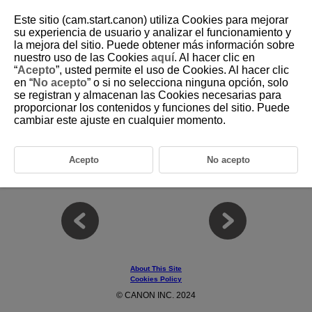
Este sitio (cam.start.canon) utiliza Cookies para mejorar
su experiencia de usuario y analizar el funcionamiento y
la mejora del sitio. Puede obtener más información sobre
7 Register/Recall AF-related Settings Save
nuestro uso de las Cookies
aquí
. Al hacer clic en
to/Load From Card
“
Acepto
”, usted permite el uso de Cookies. Al hacer clic
en “
No acepto
” o si no selecciona ninguna opción, solo
se registran y almacenan las Cookies necesarias para
This chapter covers the [Register/Recall AF-related Settings] function,
proporcionar los contenidos y funciones del sitio. Puede
which can batch register and recall various AF-related settings currently
cambiar este ajuste en cualquier momento.
set on the camera as well as save setting files to and read setting files
from a card.
7-1 Function Overview
Acepto
No acepto
7-2 Usage Examples
About This Site
Cookies Policy
© CANON INC. 2024