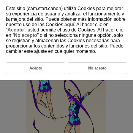
Este sitio (cam.start.canon) utiliza Cookies para mejorar
su experiencia de usuario y analizar el funcionamiento y
la mejora del sitio. Puede obtener más información sobre
6-28 Rhythmic Gymnastics (Group)
nuestro uso de las Cookies
aquí
. Al hacer clic en
“
Acepto
”, usted permite el uso de Cookies. Al hacer clic
en “
No acepto
” o si no selecciona ninguna opción, solo
This setting is perfect for photographing specific individuals or
se registran y almacenan las Cookies necesarias para
entire groups in rhythmic gymnastics.
proporcionar los contenidos y funciones del sitio. Puede
cambiar este ajuste en cualquier momento.
Acepto
No acepto