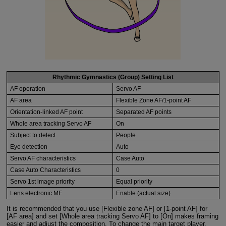
Rhythmic Gymnastics (Group) Setting List
AF operation
Servo AF
AF area
Flexible Zone AF/1-point AF
Orientation-linked AF point
Separated AF points
Whole area tracking Servo AF
On
Subject to detect
People
Eye detection
Auto
Servo AF characteristics
Case Auto
Case Auto Characteristics
0
Servo 1st image priority
Equal priority
Lens electronic MF
Enable (actual size)
It is recommended that you use [Flexible zone AF] or [1-point AF] for
[AF area] and set [Whole area tracking Servo AF] to [On] makes framing
easier and adjust the composition. To change the main target player,