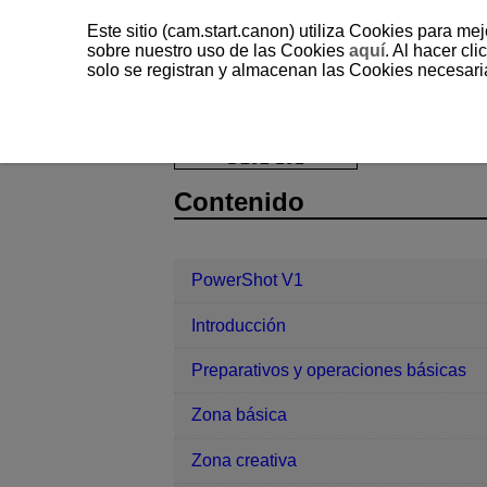
Este sitio (cam.start.canon) utiliza Cookies para me
sobre nuestro uso de las Cookies
aquí
. Al hacer clic
solo se registran y almacenan las Cookies necesari
PowerShot V1
Personalización de c
D292-191
Contenido
PowerShot V1
Introducción
Preparativos y operaciones básicas
Zona básica
Zona creativa