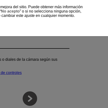
a mejora del sitio. Puede obtener más información
“
No acepto
” o si no selecciona ninguna opción,
e cambiar este ajuste en cualquier momento.
s o diales de la cámara según sus
 de controles