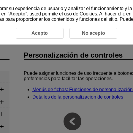
jorar su experiencia de usuario y analizar el funcionamiento y l
 en “
Acepto
”, usted permite el uso de Cookies. Al hacer clic en 
as para proporcionar los contenidos y funciones del sitio. Pued
ontroles
Acepto
No acepto
Personalización de controles
Puede asignar funciones de uso frecuente a botone
preferencias para facilitar las operaciones.
Menús de fichas: Funciones de personalización
Detalles de la personalización de controles