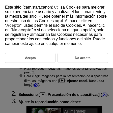
Este sitio (cam.start.canon) utiliza Cookies para mejorar
su experiencia de usuario y analizar el funcionamiento y
la mejora del sitio. Puede obtener más información sobre
nuestro uso de las Cookies
aquí
. Al hacer clic en
D292-130
“
Acepto
”, usted permite el uso de Cookies. Al hacer clic
en “
No acepto
” o si no selecciona ninguna opción, solo
Presentación de diapositivas
se registran y almacenan las Cookies necesarias para
proporcionar los contenidos y funciones del sitio. Puede
cambiar este ajuste en cualquier momento.
Puede reproducir las imágenes de la tarjeta como diapositivas en una
presentación automática.
Acepto
No acepto
Especifique las imágenes que va a reproducir.
Para reproducir todas las imágenes de la tarjeta, vaya al
paso 2.
Para elegir imágenes para la presentación de diapositivas,
filtre las imágenes con [
:
Ajustar cond. búsqueda
img.
] (
).
Seleccione [
:
Presentación de diapositivas
] (
).
Ajuste la reproducción como desee.