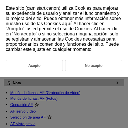
Este sitio (cam.start.canon) utiliza Cookies para mejorar
su experiencia de usuario y analizar el funcionamiento y
la mejora del sitio. Puede obtener más información sobre
nuestro uso de las Cookies
aquí
. Al hacer clic en
D292-094
“
Acepto
”, usted permite el uso de Cookies. Al hacer clic
en “
No acepto
” o si no selecciona ninguna opción, solo
AF/Avance
se registran y almacenan las Cookies necesarias para
proporcionar los contenidos y funciones del sitio. Puede
cambiar este ajuste en cualquier momento.
En este capítulo se describe la operación de enfoque automático y los
modos de avance y se presentan los ajustes de menú de la ficha AF [
].
a la derecha de los títulos indica funciones que solo están
Acepto
No acepto
disponibles en los modos de la zona creativa (
P
,
Tv
,
Av
o
M
).
Nota
Menús de fichas: AF (Grabación de vídeo)
Menús de fichas: AF (Fotos)
Operación AF
AF servo vídeo
Selección de área AF
AF vista previa