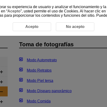
jorar su experiencia de usuario y analizar el funcionamiento y l
 en “
Acepto
”, usted permite el uso de Cookies. Al hacer clic en 
as para proporcionar los contenidos y funciones del sitio. Pued
o de escena especial
Toma de fotografías
Acepto
No acepto
Toma de fotografías
Modo Autorretrato
Modo Retratos
Modo Piel tersa
Modo Disparo panorámico
Modo Comida