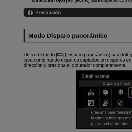
Detección ojos
] en [
Activ.
] para disparar con l
Precaución
Modo Disparo panorámico
Utilice el modo [
] (
Disparo panorámico
) para fot
crea combinando disparos captados en disparos en
dirección y presiona el obturador completamente.