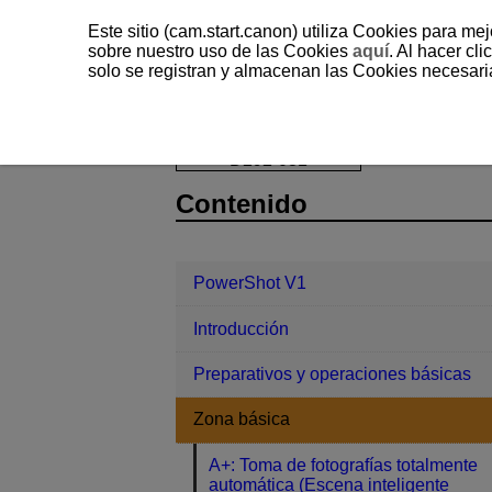
Este sitio (cam.start.canon) utiliza Cookies para me
sobre nuestro uso de las Cookies
aquí
. Al hacer clic
solo se registran y almacenan las Cookies necesari
PowerShot V1
Zona básica
Mod
D292-031
Contenido
PowerShot V1
Introducción
Preparativos y operaciones básicas
Zona básica
A+: Toma de fotografías totalmente
automática (Escena inteligente