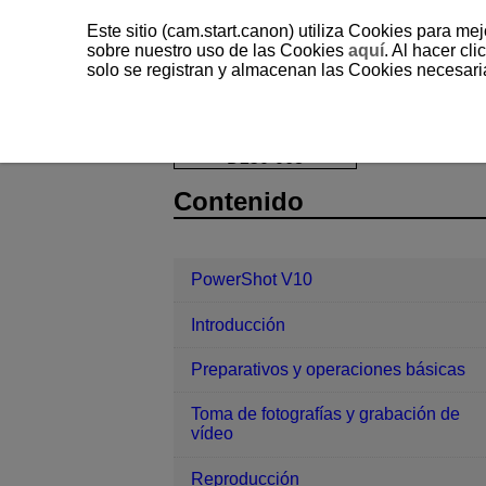
Este sitio (cam.start.canon) utiliza Cookies para me
sobre nuestro uso de las Cookies
aquí
. Al hacer clic
solo se registran y almacenan las Cookies necesari
PowerShot V10
Funciones inalámbr
D250-068
Contenido
PowerShot V10
Introducción
Preparativos y operaciones básicas
Toma de fotografías y grabación de
vídeo
Reproducción