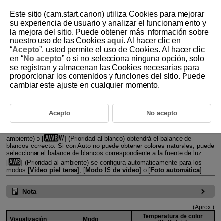
Este sitio (cam.start.canon) utiliza Cookies para mejorar
su experiencia de usuario y analizar el funcionamiento y
la mejora del sitio. Puede obtener más información sobre
nuestro uso de las Cookies
aquí
. Al hacer clic en
D250-030
“
Acepto
”, usted permite el uso de Cookies. Al hacer clic
en “
No acepto
” o si no selecciona ninguna opción, solo
Balance de blancos
se registran y almacenan las Cookies necesarias para
proporcionar los contenidos y funciones del sitio. Puede
cambiar este ajuste en cualquier momento.
[
] Balance de blancos automático
[
] Temperatura de color
Acepto
No acepto
El balance de blancos (WB) sirve para hacer que las áreas blancas sean
realmente blancas. Normalmente, el ajuste Auto [
] (Prioridad al
ambiente) o [
] (Prioridad al blanco) obtendrá el balance de
blancos correcto. Si con Auto no puede obtener colores naturales, puede
seleccionar el balance de blancos correspondiente a la fuente de luz.
[
] (Prioridad al ambiente) se configura automáticamente para los
modos [
Vídeo piel tersa
], [
Modo IS de vídeo
] o [
Foto automática
].
Nota
(Aprox.)
Temperatura de color
Visualización
Modo