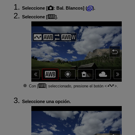
Seleccione [
:
Bal. Blancos
] (
).
Seleccione [
].
Con [
] seleccionado, presione el botón
.
Seleccione una opción.