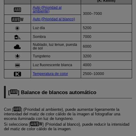
(K: Kelvin)
Auto (Prioridad al
ambiente)
3000–7000
Auto (Prioridad al blanco)
Luz día
5200
Sombra
7000
Nublado
, luz tenue, puesta
6000
de sol
Tungsteno
3200
Luz fluorescente blanca
4000
Temperatura de color
2500–10000
[
] Balance de blancos automático
Con [
] (Prioridad al ambiente), puede aumentar ligeramente la
intensidad del matiz de color cálido de la imagen al fotografiar una
escena iluminada con luz de tungsteno.
Si selecciona [
] (Prioridad al blanco), puede reducir la intensidad
del matiz de color cálido de la imagen.