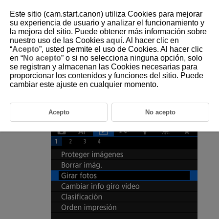
Este sitio (cam.start.canon) utiliza Cookies para mejorar
su experiencia de usuario y analizar el funcionamiento y
la mejora del sitio. Puede obtener más información sobre
nuestro uso de las Cookies
aquí
. Al hacer clic en
D266-145
“
Acepto
”, usted permite el uso de Cookies. Al hacer clic
en “
No acepto
” o si no selecciona ninguna opción, solo
Giro de fotografías
se registran y almacenan las Cookies necesarias para
proporcionar los contenidos y funciones del sitio. Puede
cambiar este ajuste en cualquier momento.
Puede usar esta función para girar la imagen visualizada a la orientación
deseada.
Acepto
No acepto
Seleccione [
:
Girar fotos
].